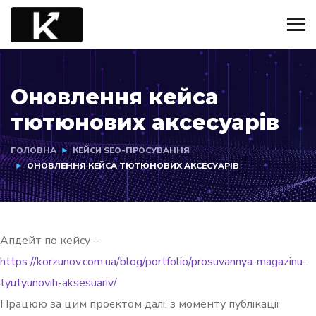
Оновлення кейса
тютюнових аксесуарів
ГОЛОВНА
КЕЙСИ SEO-ПРОСУВАННЯ
ОНОВЛЕННЯ КЕЙСА ТЮТЮНОВИХ АКСЕСУАРІВ
Апдейт по кейсу –
https://korzunov.com.ua/blog/portfolio/prosuvannya-magazinu-
tyutyunovih-aksesuariv/
Працюю за цим проєктом далі, з моменту публікації