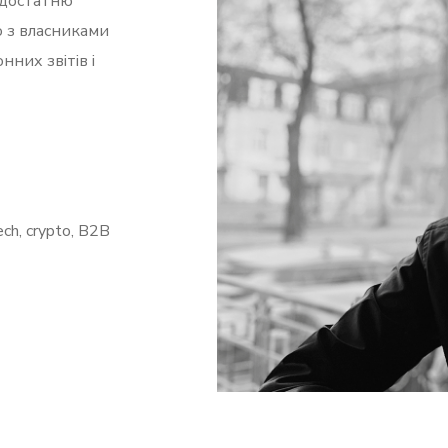
едостатню
 з власниками
них звітів і
ech, crypto, B2B