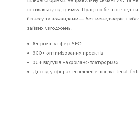
цільові сторінки, неправильну семантику та н
посилальну підтримку. Працюю безпосередньо
бізнесу та командами — без менеджерів, шаблон
зайвих узгоджень.
6+ років у сфері SEO
300+ оптимізованих проєктів
90+ відгуків на фріланс-платформах
Досвід у сферах ecommerce, послуг, legal, fint