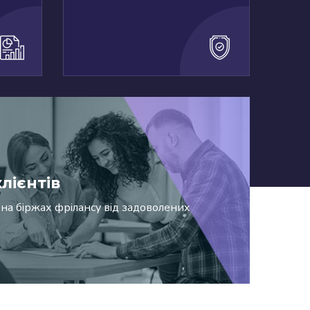
клієнтів
 на біржах фрілансу від задоволених