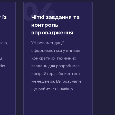
04
 із
Чіткі завдання та
контроль
впровадження
ною,
Усі рекомендації
оформлюються у вигляді
ії
конкретних технічних
гію.
завдань для розробника,
копірайтера або контент-
менеджера. Ви розумієте,
що робиться і навіщо.