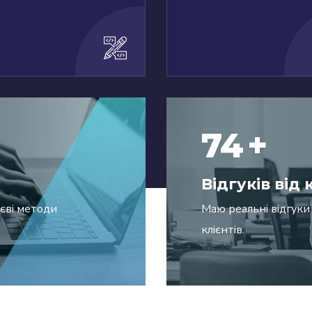
90
+
Відгуків від 
ієві методи
Маю реальні відгуки
клієнтів.