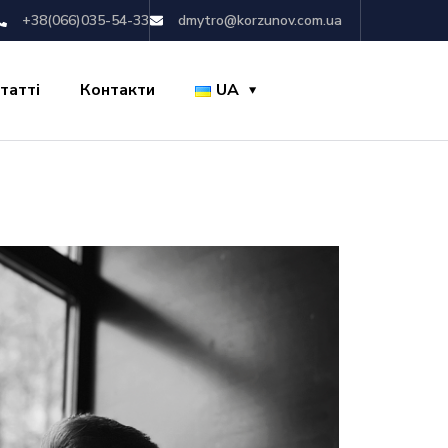
+38(066)035-54-33
dmytro@korzunov.com.ua
татті
Контакти
UA