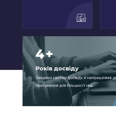
6
+
Років досвіду
Завдяки своєму досвіду, я напрацював д
просування для більшості ніш.