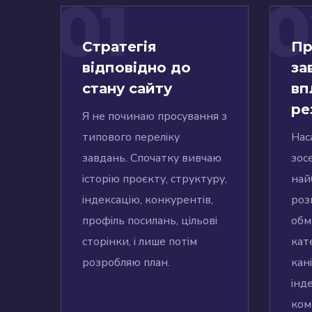
01
0
Стратегія
Пр
відповідно до
за
стану сайту
вп
ре
Я не починаю просування з
типового переліку
Нас
завдань. Спочатку вивчаю
зос
історію проєкту, структуру,
най
індексацію, конкурентів,
роз
профіль посилань, цільові
обм
сторінки, і лише потім
кате
розробляю план.
кан
інде
ком