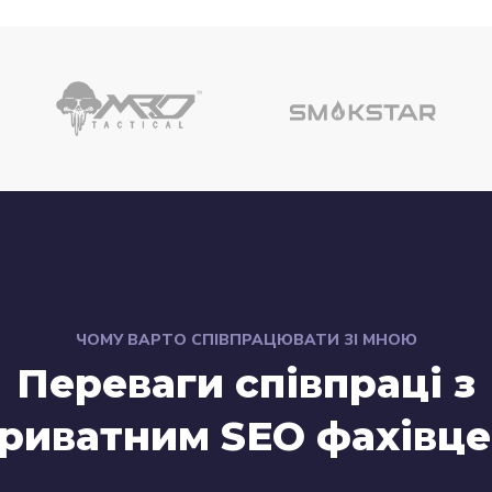
ЧОМУ ВАРТО СПІВПРАЦЮВАТИ ЗІ МНОЮ
Переваги співпраці з
риватним SEO фахівц