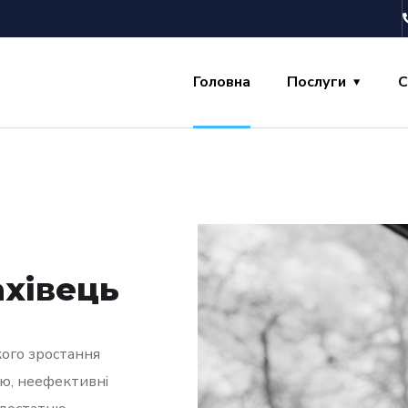
Головна
Послуги
С
хівець
кого зростання
ою, неефективні