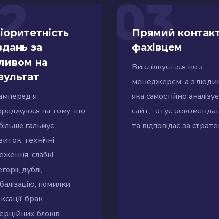
2
03
іоритетність
Прямий контакт
вдань за
фахівцем
ливом на
Ви спілкуєтеся не з
зультат
менеджером, а з люди
амперед я
яка самостійно аналізує
ереджуюся на тому, що
сайт, готує рекомендац
більше гальмує
та відповідає за страте
виток: технічні
еження, слабкі
горії, дублі,
ібалізацію, помилки
ксації, брак
ерційних блоків.